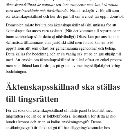
äktenskapsskillnad är normalt sett inte avancerat men kan i särskilda
vara mer invecklade och tidskrävande.
Nedan redogör vi för allt som
rör äktenskapsskillnad och hur det går till om ärendet tas upp i domstol.
Domstolen måste besluta om äktenskapsskillnad (skilsmässa) för att
äktenskapet ska anses vara avslutat. (När det kommer till separationer
inom samboskap så är detta ej nödvändigt) Oftast kan par ansöka om
skilsmässa tillsammans utan juridiskt stöd men ibland kan en tvist
uppstå som allt som oftast rör gemensamma egendomar och bohag.
Detta kallas för bodelning och är en vanlig sak att be en juristhjälp till
med. Att ansöka om äktenskapsskillnad är alltså oftast en enkel process
men som ibland kan fördröjas på grund av meningsskiljaktighet kring
bodelningen.
Äktenskapsskillnad ska ställas
till tingsrätten
För att söka om äktenskapsskillnad så måste paret ta kontakt med
tingsrätten i de län de är folkbokförda i. Kostnaden för detta är nio
hundra kronor och är en så kallas ansökningsavgift. Denna
ansökningsavgift är tänkt att gå till handläggningskostnader hos