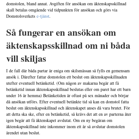
domstolen, bland annat. Avgiften för ansökan om äktenskapsskillnad
skall betalas omgående vid tidpunkten för ansökan och görs via
Domstolsverkets
e-tjänst
.
Så fungerar en ansökan om
äktenskapsskillnad om ni båda
vill skiljas
I de fall där båda partar är eniga om skilsmässan så fylls en gemensam
ansök i. Därefter fattar domstolen ett beslut om äktenskapsskillnaden
utefter eventuell betänketid. (Om någon av makarna begär att få
betänketid innan äktenskapsskillnad beslutas eller om paret har ett barn
under 16 år hemma) Betänketiden är oftast på sex månader och börjar
då ansökan utförs. Efter eventuell betänkte tid så kan en domstol fatta
beslut om äktenskapsskillnad och äktenskapet anses då vara brutet. För
att detta ska ske, efter en betänketid, så krävs det att en av parterna åter
igen begär att få äktenskapet avslutat. Om en ny begäran om
äktenskapsskillnad inte inkommer inom ett år så avslutar domstolen
ärendet utan beslut.