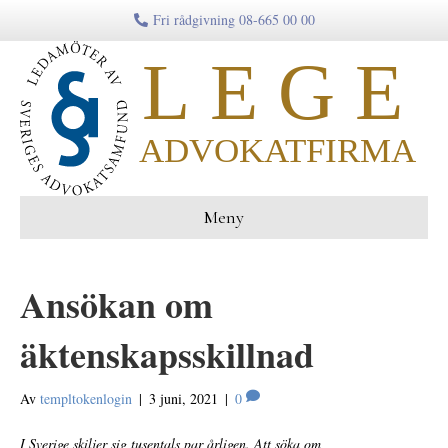
Fri rådgivning 08-665 00 00
Meny
Ansökan om
äktenskapsskillnad
Av
templtokenlogin
|
3 juni, 2021
|
0
I Sverige skiljer sig tusentals par årligen. Att söka om