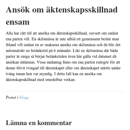
Ansök om äktenskapsskillnad
ensam
Alla har rätt till att ansöka om äktenskapsskillnad, oavsett om endast
ena parten vill. En skilsmässa är inte alltid ett gemensamt beslut utan
ibland vill endast en av makarna ansöka om skilsmässa och då blir det
automatiskt en betänketid på 6 månader. Likt en skilsmässa där båda
parter är eniga så börjar betänketiden även här gälla vid datumet då
ansökan inlämnas. Vissa undantag finns om ena parten redogör för att
denne blivit tvingad till äktenskapet eller om äktenskapet inletts under
tvång innan hen var myndig. I detta fall kan en ansöka om
äktenskapsskillnad med omedelbar verkan.
Postat i
blogg
Lämna en kommentar