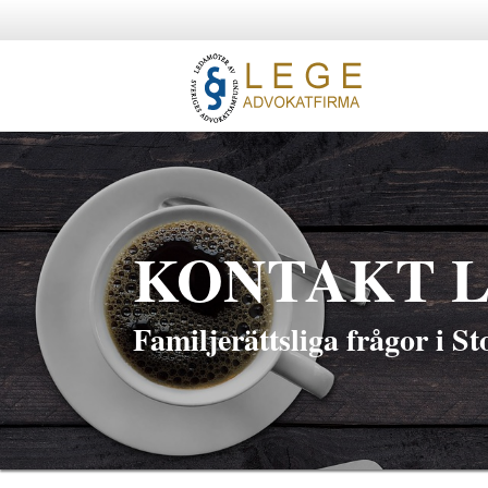
KONTAKT L
Familjerättsliga frågor i S