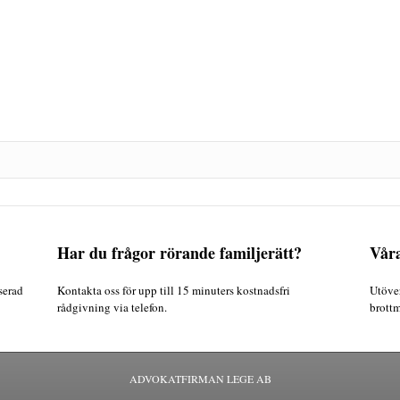
Har du frågor rörande familjerätt?
Vår
serad
Kontakta oss för upp till 15 minuters kostnadsfri
Utöver
rådgivning via telefon.
brottm
ADVOKATFIRMAN LEGE AB