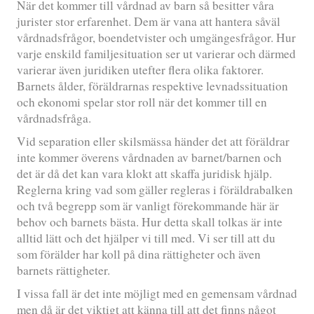
När det kommer till vårdnad av barn så besitter våra
jurister stor erfarenhet. Dem är vana att hantera såväl
vårdnadsfrågor, boendetvister och umgängesfrågor. Hur
varje enskild familjesituation ser ut varierar och därmed
varierar även juridiken utefter flera olika faktorer.
Barnets ålder, föräldrarnas respektive levnadssituation
och ekonomi spelar stor roll när det kommer till en
vårdnadsfråga.
Vid separation eller skilsmässa händer det att föräldrar
inte kommer överens vårdnaden av barnet/barnen och
det är då det kan vara klokt att skaffa juridisk hjälp.
Reglerna kring vad som gäller regleras i föräldrabalken
och två begrepp som är vanligt förekommande här är
behov och barnets bästa. Hur detta skall tolkas är inte
alltid lätt och det hjälper vi till med. Vi ser till att du
som förälder har koll på dina rättigheter och även
barnets rättigheter.
I vissa fall är det inte möjligt med en gemensam vårdnad
men då är det viktigt att känna till att det finns något