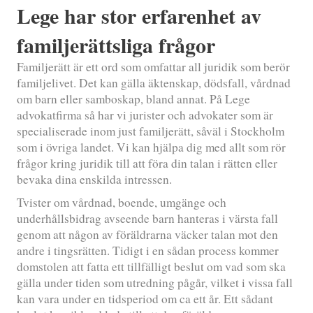
Lege har stor erfarenhet av
familjerättsliga frågor
Familjerätt är ett ord som omfattar all juridik som berör
familjelivet. Det kan gälla äktenskap, dödsfall, vårdnad
om barn eller samboskap, bland annat. På Lege
advokatfirma så har vi jurister och advokater som är
specialiserade inom just familjerätt, såväl i Stockholm
som i övriga landet. Vi kan hjälpa dig med allt som rör
frågor kring juridik till att föra din talan i rätten eller
bevaka dina enskilda intressen.
Tvister om vårdnad, boende, umgänge och
underhållsbidrag avseende barn hanteras i värsta fall
genom att någon av föräldrarna väcker talan mot den
andre i tingsrätten. Tidigt i en sådan process kommer
domstolen att fatta ett tillfälligt beslut om vad som ska
gälla under tiden som utredning pågår, vilket i vissa fall
kan vara under en tidsperiod om ca ett år. Ett sådant