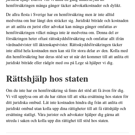
hemförsäkringen många gånger täcker advokatkostnader och dylikt.
De allra flesta i Sverige har en hemförsäkring men är inte alltid
medvetna om hur långt den sträcker sig. Juridiskt biträde och kostnaden
av att anlita en jurist eller advokat kan många gånger omfattas av
hemförsäkringen vilket många inte är medvetna om. Denna del av
försäkringen heter oftast rättsskyddsförsäkring och omfattar allt ifrån
vårdnadstvister till äktenskapstvister. Rättsskyddsförsäkringen täcker
inte alltid hela kostnaden men kan stå för stora delar av den. Kolla med
din hemförsäkring hur deras stöd ser ut när det kommer till att anlita ett
juridiskt biträde eller rådgör med oss på Lege så hjälper vi dig.
Rättshjälp hos staten
Om du inte har en hemförsäkring så finns det stöd att få även för dig.
Vi vill upplysa om att du har rätten till att söka ersättning hos staten för
ditt juridiska ombud. Låt inte kostnaden hindra dig från att anlita ett
juridiskt ombud utan kolla upp dina rättigheter till att få rättshjälp och
ersättning statligt. Våra jurister och advokater hjälper dig gärna att
utreda i saken och kolla upp din rättighet till stöd hos staten.