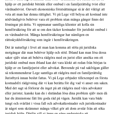
hjälp av ett juridiskt biträde eller ombud i en familjerättslig tvist eller
vårdnadstvist. Oavsett ekonomiska förutsättningar så är det viktigt att
veta att man har denna rättighet. Vi på Lege vill belysa att kostnad inte
nödvändigtvis behöver vara ett problem utan många gånger finns det
lösningar på detta. Vi uppmanar samtliga klienter att kolla sin
hemförsäkring för att se om den täcker kostnader för juridiskt ombud i
en vårdnadstvist. Många hemförsäkringar har nämligen en
rättsskyddsförsäkring som ingår i hemförsäkringen.
Det är naturligt i livet att man kan komma att stöta på juridiska
motgångar där man behöver hjälp och stöd. Ibland kan man lösa dessa
saker själv utan att behöva rådgöra med en jurist eller ansöka om ett
juridiskt ombud men ibland kan det vara klokt att redan från början ta
hjälp av en familjejurist eller advokat. Beroende på vad sakfrågan gäller
så rekommenderar Lege samtliga att rådgöra med en familjerättslig
Juristbyrå innan beslut fattas. Vi på Lege erbjuder tillexempel en första
kostnadsfri rådgivning där vi kan berätta för dig vad vi anser om saken.
Med det sagt så förlorar du inget på att rådgöra med våra advokater
eller jurister, kanske kan du i slutändan lösa dina problem själv men då
har du åtminstone fått lite goda råd på vägen. Juridik kan vara både
tungt och svårläst i vissa fall och advokatkostnader och juristkostnader
är något som skrämmer många vilket gör att dom avstår från att söka
juridisk hjälp. Därför vill vi ännu en gång understryka att